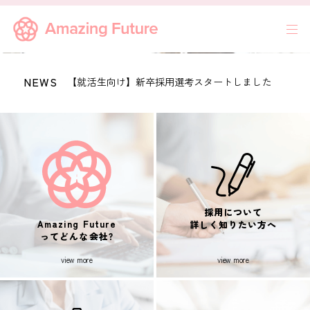
講演や研修/コンサルティングを通じて、
NEWS
【就活生向け】新卒採用選考スタートしました
女性が自立していつまでも活躍し続けられる
会社を作ります。
採用について
Amazing Future
詳しく知りたい方へ
ってどんな会社?
view more
view more