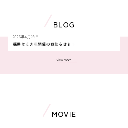
BLOG
2026年4月28日
2026年4月20日
2026年4月13日
内定は「自分で勝ち取るもの 」✨
私のことを私以上に考える💭
採用セミナー開催のお知らせ📱
view more
MOVIE