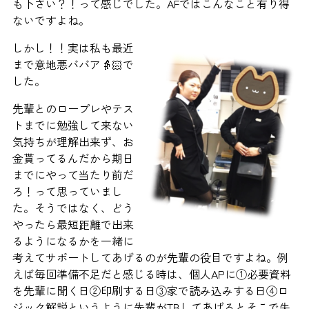
も下さい？！って感じでした。AFではこんなこと有り得
ないですよね。
しかし！！実は私も最近
まで意地悪ババア👵🏻で
した。
先輩とのロープレやテス
トまでに勉強して来ない
気持ちが理解出来ず、お
金貰ってるんだから期日
までにやって当たり前だ
ろ！って思っていまし
た。そうではなく、どう
やったら最短距離で出来
るようになるかを一緒に
考えてサポートしてあげるのが先輩の役目ですよね。例
えば毎回準備不足だと感じる時は、個人APに①必要資料
を先輩に聞く日②印刷する日③家で読み込みする日④ロ
ジック解説というように先輩がTBしてあげるとそこで失